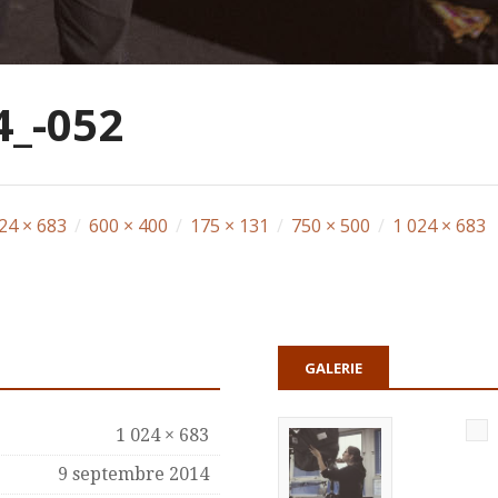
_-052
24 × 683
/
600 × 400
/
175 × 131
/
750 × 500
/
1 024 × 683
GALERIE
1 024 × 683
9 septembre 2014