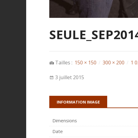
SEULE_SEP2014
Tailles :
150 × 150
/
300 × 200
/
1 0
3 juillet 2015
INFORMATION IMAGE
Dimensions
Date