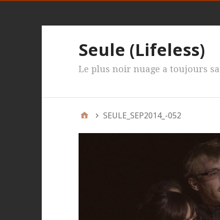
Seule (Lifeless)
Le plus noir nuage a toujours sa
SEULE_SEP2014_-052